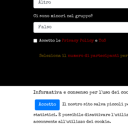
Ci sono minori nel gruppo?
Accetto le
Privacy Policy
e
ToS
Seleziona il
numero di partecipanti
per
Informativa e consenso per l'uso dei co
Il nostro sito salva piccoli p
Accetto
statistici. È possibile disattivare l'util
acconsente all'utilizzo dei cookie.